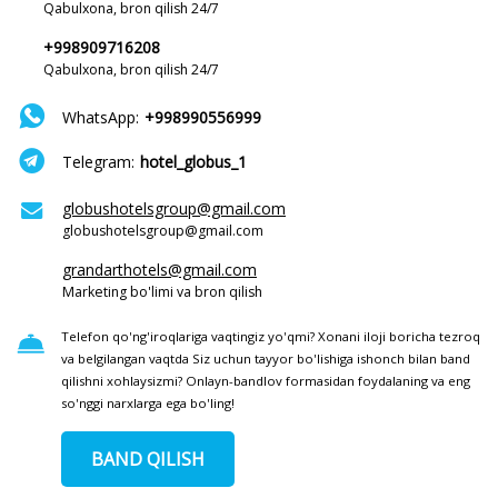
Qabulxona, bron qilish 24/7
+998909716208
Qabulxona, bron qilish 24/7
WhatsApp:
+998990556999
Telegram:
hotel_globus_1
globushotelsgroup@gmail.com
globushotelsgroup@gmail.com
grandarthotels@gmail.com
Marketing bo'limi va bron qilish
Telefon qo'ng'iroqlariga vaqtingiz yo'qmi? Xonani iloji boricha tezroq
va belgilangan vaqtda Siz uchun tayyor bo'lishiga ishonch bilan band
qilishni xohlaysizmi? Onlayn-bandlov formasidan foydalaning va eng
so'nggi narxlarga ega bo'ling!
BAND QILISH