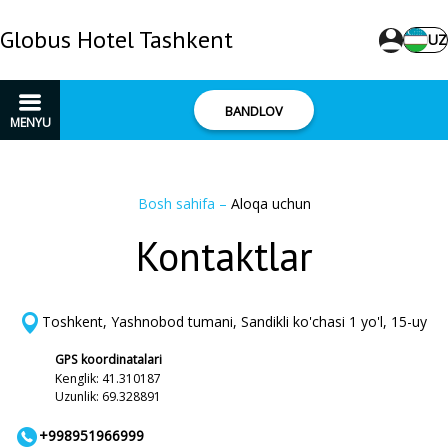
Globus Hotel Tashkent
UZ
BANDLOV
MENYU
Bosh sahifa
–
Aloqa uchun
Kontaktlar
Toshkent, Yashnobod tumani, Sandikli ko'chasi 1 yo'l, 15-uy
GPS koordinatalari
Kenglik: 41.310187
Uzunlik: 69.328891
+998951966999